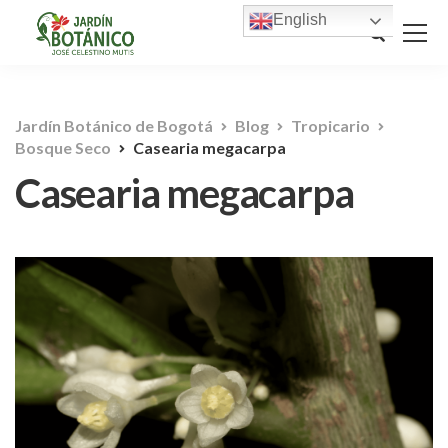
English
Jardín Botánico de Bogotá
Blog
Tropicario
Bosque Seco
Casearia megacarpa
Casearia megacarpa