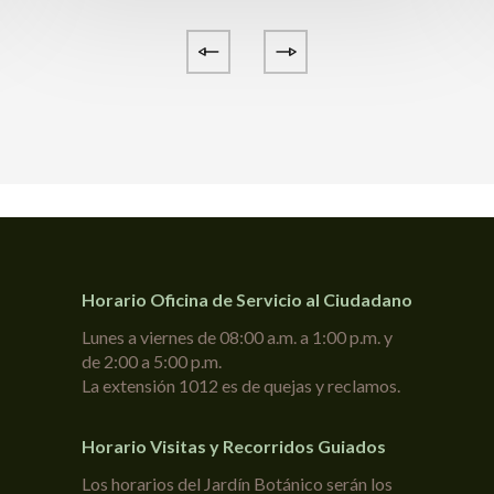
Horario Oficina de Servicio al Ciudadano
Lunes a viernes de 08:00 a.m. a 1:00 p.m. y
de 2:00 a 5:00 p.m.
La extensión 1012 es de quejas y reclamos.
Horario Visitas y Recorridos Guiados
Los horarios del Jardín Botánico serán los