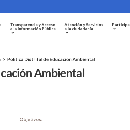
s
Transparencia y Acceso
Atención y Servicios
Participa
a la Información Pública
a la ciudadanía
a
Política Distrital de Educación Ambiental
ducación Ambiental
Objetivos: