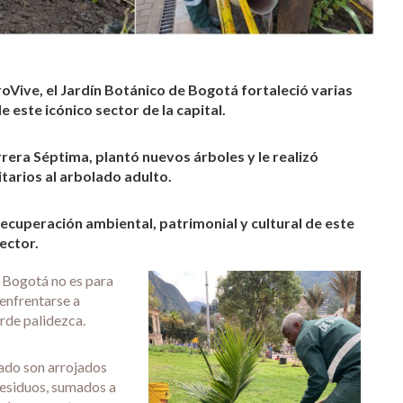
oVive, el Jardín Botánico de Bogotá fortaleció varias
 este icónico sector de la capital.
rrera Séptima, plantó nuevos árboles y le realizó
tarios al arbolado adulto.
recuperación ambiental, patrimonial y cultural de este
ector.
e Bogotá no es para
 enfrentarse a
rde palidezca.
usado son arrojados
 residuos, sumados a