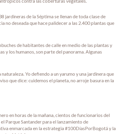
antrópicos contra las coberturas vegetales.
8 jardineras de la Séptima se llenan de toda clase de
cia no deseada que hace palidecer a las 2.400 plantas que
ambuches de habitantes de calle en medio de las plantas y
tas y los humanos, son parte del panorama. Algunas
 naturaleza. Yo defiendo a un yarumo y una jardinera que
viso que dice: cuidemos el planeta, no arroje basura en la
nero en horas de la mañana, cientos de funcionarios del
en el Parque Santander para el lanzamiento de
iativa enmarcada en la estrategia #100DíasPorBogotá y la