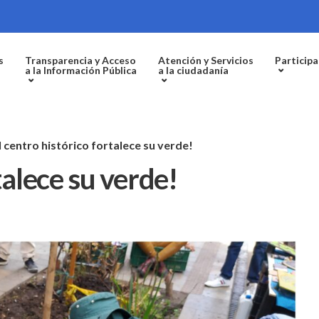
s
Transparencia y Acceso
Atención y Servicios
Participa
a la Información Pública
a la ciudadanía
l centro histórico fortalece su verde!
talece su verde!