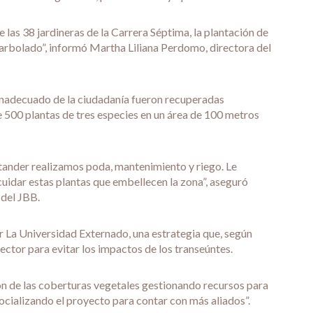
as 38 jardineras de la Carrera Séptima, la plantación de
l arbolado”, informó Martha Liliana Perdomo, directora del
inadecuado de la ciudadanía fueron recuperadas
e 500 plantas de tres especies en un área de 100 metros
ntander realizamos poda, mantenimiento y riego. Le
uidar estas plantas que embellecen la zona”, aseguró
 del JBB.
r La Universidad Externado, una estrategia que, según
sector para evitar los impactos de los transeúntes.
ón de las coberturas vegetales gestionando recursos para
ocializando el proyecto para contar con más aliados”.